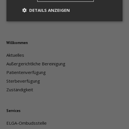
DETAILS ANZEIGEN
Unbedingt erforderlich
Unklassifizierte
Willkommen
Unbedingt erforderliche Cookies ermöglichen
wesentliche Kernfunktionen der Website wie die
Benutzeranmeldung und die Kontoverwaltung.
Aktuelles
Ohne die unbedingt erforderlichen Cookies kann
die Website nicht ordnungsgemäß verwendet
Außergerichtliche Bereinigung
werden.
Patientenverfügung
Name
Provider / Domäne
Ablaufdat
Sterbeverfügung
CookieScriptConsent
4 Wochen
CookieScript
Tage
patientenanwalt.webflow.io
Zuständigkeit
Services
ELGA-Ombudsstelle