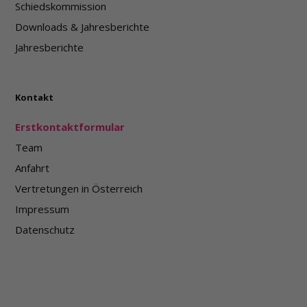
Schiedskommission
Downloads & Jahresberichte
Name
Provider / Domäne
Ablaufdatum
Beschr
Jahresberichte
wf-csrf
Session
Webflow
patientenanwalt.webflow.io
wf-
Session
Webflow
Kontakt
csrf.sig
patientenanwalt.webflow.io
Erstkontaktformular
Team
Anfahrt
Vertretungen in Österreich
Impressum
Datenschutz